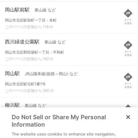
岡山駅前駅
東山線 など
岡山市北区駅前町一丁目・本町
ルート
を見る
このページの店舗から 118 m
西川緑道公園駅
東山線 など
岡山市北区野田屋町一丁目・平和町
ルート
を見る
このページの店舗から 162 m
岡山駅
JR山陽本線(姫路～岡山) など
岡山市北区駅元町1番1号
ルート
を見る
このページの店舗から 260 m
柳川駅
東山線 など
Do Not Sell or Share My Personal
岡山市北区野田屋町一丁目・磨屋町
ルート
を見る
このページの店舗から 388 m
Information
The website uses cookies to enhance site navigation,
郵便局前駅
清輝橋線