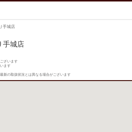
り手城店
り手城店
ございます

います

最新の取扱状況とは異なる場合がございます