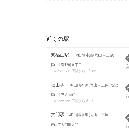
近くの駅
東福山駅
JR山陽本線(岡山～三原)
福山市引野町５丁目
ル
を
このページの店舗から 1.5 km
福山駅
JR山陽本線(岡山～三原) など
福山市三之丸町
ル
を
このページの店舗から 3.1 km
大門駅
JR山陽本線(岡山～三原)
福山市大門町大門
ル
を