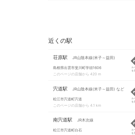
近くの駅
荘原駅
JR山陰本線(米子～益田)
島根県出雲市斐川町学頭1606
ル
を
このページの店舗から 420 m
宍道駅
JR山陰本線(米子～益田) など
松江市宍道町宍道
ル
を
このページの店舗から 4.1 km
南宍道駅
JR木次線
松江市宍道町白石
ル
を