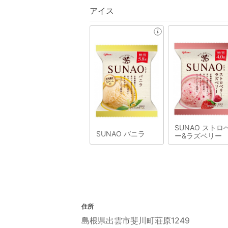
アイス
SUNAO ストロ
SUNAO バニラ
ー&ラズベリー
住所
島根県出雲市斐川町荘原1249