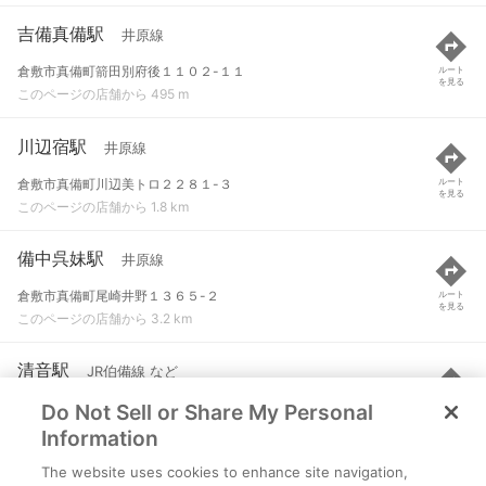
吉備真備駅
井原線
倉敷市真備町箭田別府後１１０２-１１
ルート
を見る
このページの店舗から 495 m
川辺宿駅
井原線
倉敷市真備町川辺美トロ２２８１-３
ルート
を見る
このページの店舗から 1.8 km
備中呉妹駅
井原線
倉敷市真備町尾崎井野１３６５-２
ルート
を見る
このページの店舗から 3.2 km
清音駅
JR伯備線 など
Do Not Sell or Share My Personal
総社市清音上中島
ルート
を見る
このページの店舗から 3.8 km
Information
The website uses cookies to enhance site navigation,
西阿知駅
JR山陽本線(岡山～三原)