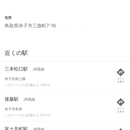
住所
鳥取県米子市三旗町7-16
近くの駅
三本松口駅
JR境線
米子市両三柳
ルート
を見る
このページの店舗から 599 m
後藤駅
JR境線
米子市米原
ルート
を見る
このページの店舗から 914 m
富士見町駅
JR境線