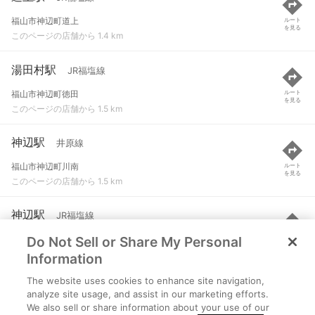
福山市神辺町道上
ルート
を見る
このページの店舗から 1.4 km
湯田村駅
JR福塩線
福山市神辺町徳田
ルート
を見る
このページの店舗から 1.5 km
神辺駅
井原線
福山市神辺町川南
ルート
を見る
このページの店舗から 1.5 km
神辺駅
JR福塩線
Do Not Sell or Share My Personal
福山市神辺町川南
ルート
を見る
このページの店舗から 1.5 km
Information
The website uses cookies to enhance site navigation,
横尾駅
JR福塩線
analyze site usage, and assist in our marketing efforts.
We also sell or share information about your use of our
福山市横尾町
ルート