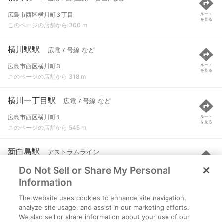
広島市西区横川町３丁目
ルート
を見る
このページの店舗から 300 m
横川駅駅
広電７号線 など
広島市西区横川町３
ルート
を見る
このページの店舗から 318 m
横川一丁目駅
広電７号線 など
広島市西区横川町１
ルート
を見る
このページの店舗から 545 m
新白島駅
アストラムライン
Do Not Sell or Share My Personal
広島市中区西白島町国道54号地内
ルート
を見る
このページの店舗から 713 m
Information
The website uses cookies to enhance site navigation,
城北駅
アストラムライン
analyze site usage, and assist in our marketing efforts.
We also sell or share information about your use of our
広島市中区西白島町２５-８０
ルート