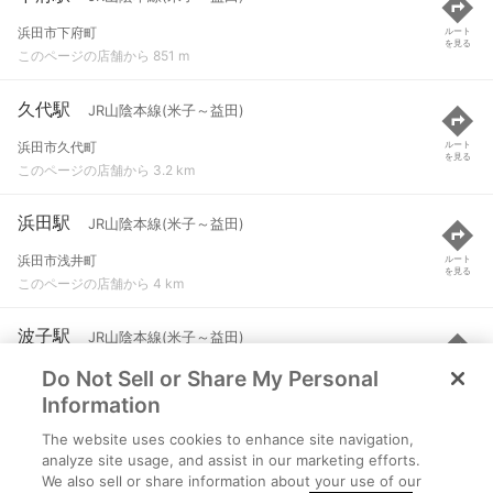
浜田市下府町
ルート
を見る
このページの店舗から 851 m
久代駅
JR山陰本線(米子～益田)
浜田市久代町
ルート
を見る
このページの店舗から 3.2 km
浜田駅
JR山陰本線(米子～益田)
浜田市浅井町
ルート
を見る
このページの店舗から 4 km
波子駅
JR山陰本線(米子～益田)
Do Not Sell or Share My Personal
江津市波子町
ルート
を見る
このページの店舗から 5.1 km
Information
The website uses cookies to enhance site navigation,
敬川駅
JR山陰本線(米子～益田)
analyze site usage, and assist in our marketing efforts.
We also sell or share information about your use of our
江津市敬川町
ルート