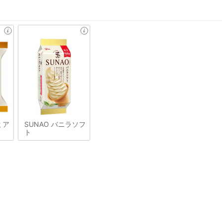
ミア
SUNAO バニラソフ
ト