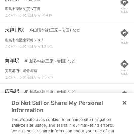
広島市東区矢賀５丁目
ルート
を見る
このページの店舗から 854 m
天神川駅
JR山陽本線(三原～岩国) など
広島市南区東駅町２８７
ルート
を見る
このページの店舗から 1.3 km
向洋駅
JR山陽本線(三原～岩国) など
安芸郡府中町青崎南
ルート
を見る
このページの店舗から 2.5 km
広島駅
JR山陽本線(三原～岩国) など
Do Not Sell or Share My Personal
広島市南区松原町
ルート
を見る
このページの店舗から 2.9 km
Information
The website uses cookies to enhance site navigation,
広島駅駅
広電１号線(宇品線) など
analyze site usage, and assist in our marketing efforts.
We also sell or share information about your use of our
広島市南区松原町
ルート