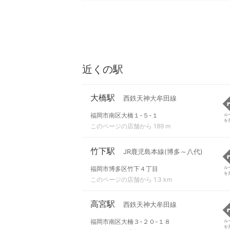
近くの駅
大橋駅
西鉄天神大牟田線
福岡市南区大橋１-５-１
ル
を
このページの店舗から 189 m
竹下駅
JR鹿児島本線(博多～八代)
福岡市博多区竹下４丁目
ル
を
このページの店舗から 1.3 km
高宮駅
西鉄天神大牟田線
福岡市南区大楠３-２０-１８
ル
を