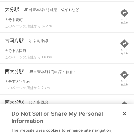
大分駅
JR日豊本線(門司港～佐伯) など
大分市要町
ルート
を見る
このページの店舗から 872 m
古国府駅
ゆふ高原線
大分市古国府
ルート
を見る
このページの店舗から 1.6 km
西大分駅
JR日豊本線(門司港～佐伯)
大分市大字生石
ルート
を見る
このページの店舗から 2 km
南大分駅
ゆふ高原線
Do Not Sell or Share My Personal
大分市永興
ルート
を見る
このページの店舗から 2.2 km
Information
The website uses cookies to enhance site navigation,
滝尾駅
阿蘇高原線