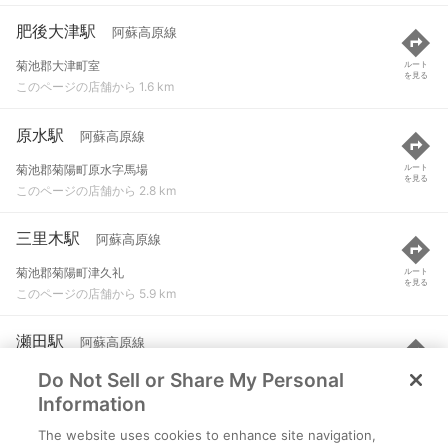
肥後大津駅
阿蘇高原線
菊池郡大津町室
ルート
を見る
このページの店舗から 1.6 km
原水駅
阿蘇高原線
菊池郡菊陽町原水字馬場
ルート
を見る
このページの店舗から 2.8 km
三里木駅
阿蘇高原線
菊池郡菊陽町津久礼
ルート
を見る
このページの店舗から 5.9 km
瀬田駅
阿蘇高原線
Do Not Sell or Share My Personal
菊池郡大津町大林
ルート
を見る
このページの店舗から 6 km
Information
The website uses cookies to enhance site navigation,
光の森駅
阿蘇高原線