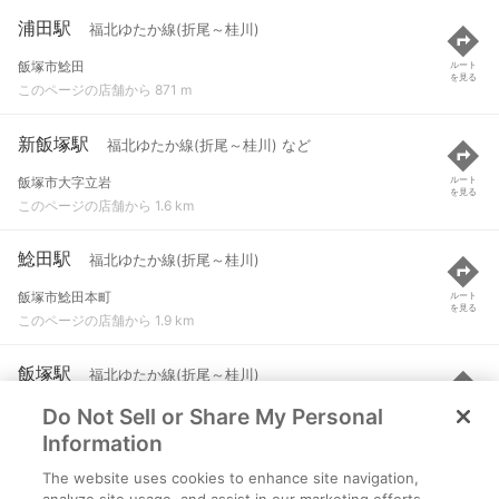
浦田駅
福北ゆたか線(折尾～桂川)
飯塚市鯰田
ルート
を見る
このページの店舗から 871 m
新飯塚駅
福北ゆたか線(折尾～桂川) など
飯塚市大字立岩
ルート
を見る
このページの店舗から 1.6 km
鯰田駅
福北ゆたか線(折尾～桂川)
飯塚市鯰田本町
ルート
を見る
このページの店舗から 1.9 km
飯塚駅
福北ゆたか線(折尾～桂川)
Do Not Sell or Share My Personal
飯塚市菰田西１丁目
ルート
を見る
このページの店舗から 3.2 km
Information
The website uses cookies to enhance site navigation,
上三緒駅
JR後藤寺線