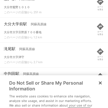
大分市鴛野１０１０
ルート
を見る
このページの店舗から 251 m
大分大学前駅
阿蘇高原線
大分市大字旦野原７００番地
ルート
を見る
このページの店舗から 1.2 km
滝尾駅
阿蘇高原線
大分市大字津守
ルート
を見る
このページの店舗から 2.7 km
中判田駅
阿蘇高原線
Do Not Sell or Share My Personal
大分市中判田
ルート
を見る
このページの店舗から 3.4 km
Information
The website uses cookies to enhance site navigation,
古国府駅
ゆふ高原線
analyze site usage, and assist in our marketing efforts.
We also sell or share information about your use of our
大分市古国府
ルート