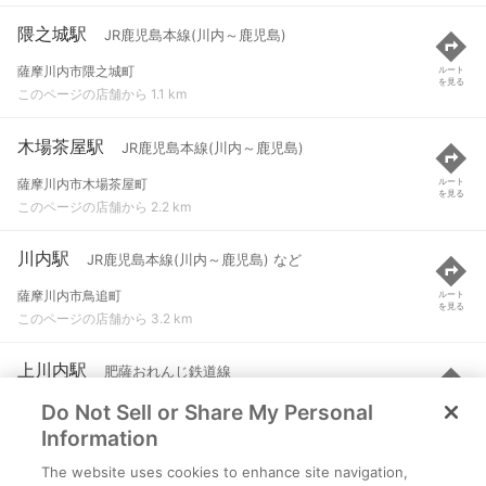
隈之城駅
JR鹿児島本線(川内～鹿児島)
薩摩川内市隈之城町
ルート
を見る
このページの店舗から 1.1 km
木場茶屋駅
JR鹿児島本線(川内～鹿児島)
薩摩川内市木場茶屋町
ルート
を見る
このページの店舗から 2.2 km
川内駅
JR鹿児島本線(川内～鹿児島) など
薩摩川内市鳥追町
ルート
を見る
このページの店舗から 3.2 km
上川内駅
肥薩おれんじ鉄道線
Do Not Sell or Share My Personal
薩摩川内市御陵下町
ルート
を見る
このページの店舗から 6 km
Information
The website uses cookies to enhance site navigation,
串木野駅
JR鹿児島本線(川内～鹿児島)