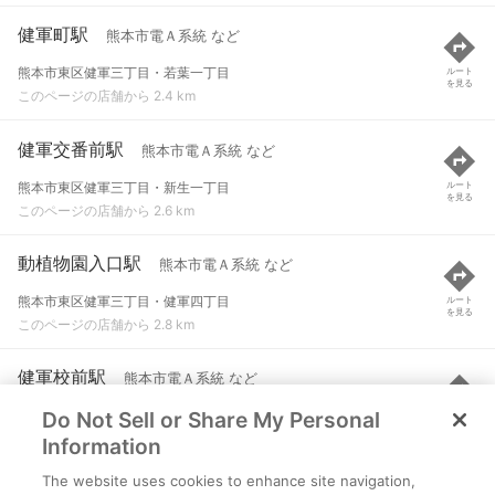
健軍町駅
熊本市電Ａ系統 など
熊本市東区健軍三丁目・若葉一丁目
ルート
を見る
このページの店舗から 2.4 km
健軍交番前駅
熊本市電Ａ系統 など
熊本市東区健軍三丁目・新生一丁目
ルート
を見る
このページの店舗から 2.6 km
動植物園入口駅
熊本市電Ａ系統 など
熊本市東区健軍三丁目・健軍四丁目
ルート
を見る
このページの店舗から 2.8 km
健軍校前駅
熊本市電Ａ系統 など
Do Not Sell or Share My Personal
熊本市東区健軍二丁目・健軍四丁目
ルート
を見る
このページの店舗から 3.1 km
Information
The website uses cookies to enhance site navigation,
神水交差点駅
熊本市電Ａ系統 など