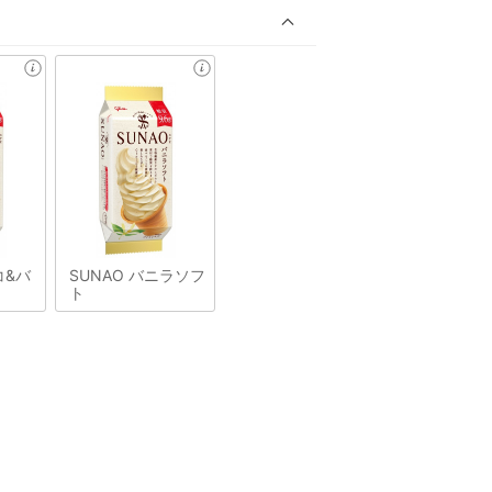
コ&バ
SUNAO バニラソフ
ト