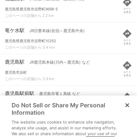
鹿児島県鹿児島市吉野町9698-5
ルート
を見る
このページの店舗から 2.2 km
竜ケ水駅
JR日豊本線(佐伯～鹿児島中央)
鹿児島県鹿児島市吉野町10252
ルート
を見る
このページの店舗から 3.4 km
鹿児島駅
JR鹿児島本線(川内～鹿児島) など
鹿児島市浜町
ルート
を見る
このページの店舗から 3.9 km
鹿児島駅前駅
鹿児島市電１系統 など
Do Not Sell or Share My Personal
鹿児島市浜町
ルート
を見る
このページの店舗から 4 km
Information
The website uses cookies to enhance site navigation,
桜島桟橋通駅
鹿児島市電１系統 など
analyze site usage, and assist in our marketing efforts.
We also sell or share information about your use of our
鹿児島市小川町
ルート