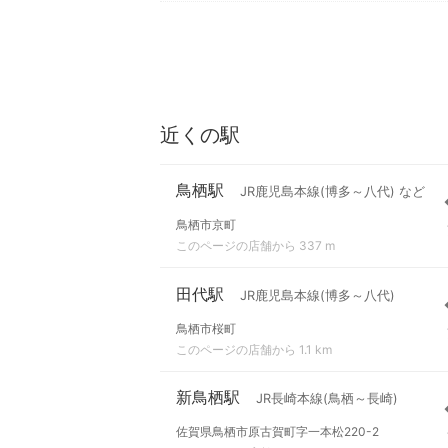
近くの駅
鳥栖駅
JR鹿児島本線(博多～八代) など
鳥栖市京町
このページの店舗から 337 m
田代駅
JR鹿児島本線(博多～八代)
鳥栖市桜町
このページの店舗から 1.1 km
新鳥栖駅
JR長崎本線(鳥栖～長崎)
佐賀県鳥栖市原古賀町字一本松220-2