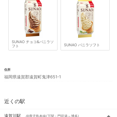
SUNAO チョコ&バニラソ
SUNAO バニラソフト
フト
住所
福岡県遠賀郡遠賀町鬼津651-1
近くの駅
遠賀川駅
JR鹿児島本線(下関・門司港～博多)