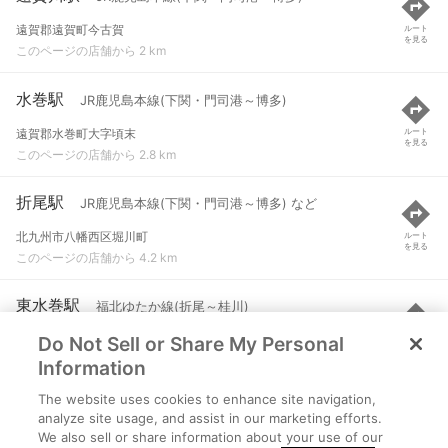
遠賀郡遠賀町今古賀
ルート
を見る
このページの店舗から 2 km
水巻駅
JR鹿児島本線(下関・門司港～博多)
遠賀郡水巻町大字頃末
ルート
を見る
このページの店舗から 2.8 km
折尾駅
JR鹿児島本線(下関・門司港～博多) など
北九州市八幡西区堀川町
ルート
を見る
このページの店舗から 4.2 km
東水巻駅
福北ゆたか線(折尾～桂川)
Do Not Sell or Share My Personal
遠賀郡水巻町吉田
ルート
を見る
このページの店舗から 4.6 km
Information
The website uses cookies to enhance site navigation,
海老津駅
JR鹿児島本線(下関・門司港～博多)
analyze site usage, and assist in our marketing efforts.
We also sell or share information about your use of our
遠賀郡岡垣町大字海老津
ルート