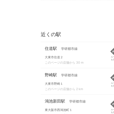
近くの駅
住道駅
学研都市線
大東市住道２
ル
を
このページの店舗から 30 m
野崎駅
学研都市線
大東市野崎１
ル
を
このページの店舗から 2 km
鴻池新田駅
学研都市線
東大阪市西鴻池町１
ル
を