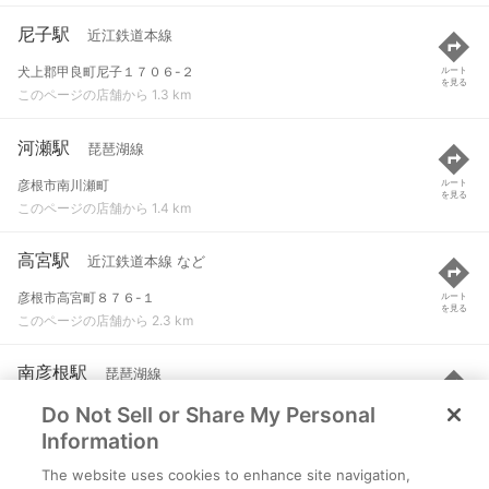
尼子駅
近江鉄道本線
犬上郡甲良町尼子１７０６-２
ルート
を見る
このページの店舗から 1.3 km
河瀬駅
琵琶湖線
彦根市南川瀬町
ルート
を見る
このページの店舗から 1.4 km
高宮駅
近江鉄道本線 など
彦根市高宮町８７６-１
ルート
を見る
このページの店舗から 2.3 km
南彦根駅
琵琶湖線
Do Not Sell or Share My Personal
彦根市小泉町
ルート
を見る
このページの店舗から 2.5 km
Information
The website uses cookies to enhance site navigation,
スクリーン駅
近江鉄道多賀線