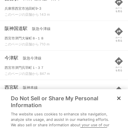
兵庫県西宮市池田町9-3
ルート
を見る
このページの店舗から 143 m
阪神国道駅
阪急今津線
西宮市津門大塚町８-１８
ルート
を見る
このページの店舗から 710 m
今津駅
阪急今津線
西宮市津門呉羽町１-３７
ルート
を見る
このページの店舗から 847 m
西宮駅
阪神本線
Do Not Sell or Share My Personal
兵庫県西宮市田中町
ルート
を見る
このページの店舗から 884 m
Information
The website uses cookies to enhance site navigation,
今津駅
阪神本線
analyze site usage, and assist in our marketing efforts.
We also sell or share information about your use of our
西宮市津門呉羽町１-３７
ルート