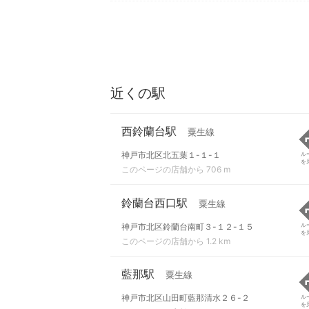
近くの駅
西鈴蘭台駅
粟生線
神戸市北区北五葉１-１-１
ル
を
このページの店舗から 706 m
鈴蘭台西口駅
粟生線
神戸市北区鈴蘭台南町３-１２-１５
ル
を
このページの店舗から 1.2 km
藍那駅
粟生線
神戸市北区山田町藍那清水２６-２
ル
を