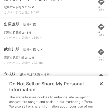
尼崎市水明町３７３-６
ルート
を見る
このページの店舗から 590 m
出屋敷駅
阪神本線
尼崎市竹谷町２-３５
ルート
を見る
このページの店舗から 880 m
武庫川駅
阪神本線 など
西宮市武庫川町２-１５
ルート
を見る
このページの店舗から 1.3 km
立花駅
JR神戸線(大阪～神戸)
Do Not Sell or Share My Personal
尼崎市立花町１丁目
ルート
を見る
このページの店舗から 1.7 km
Information
The website uses cookies to enhance site navigation,
尼崎駅
阪神本線 など
analyze site usage, and assist in our marketing efforts.
We also sell or share information about your use of our
兵庫県尼崎市東御園町93
ルート