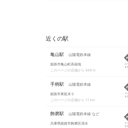
近くの駅
亀山駅
山陽電鉄本線
姫路市亀山町高福地
ル
を
このページの店舗から 948 m
手柄駅
山陽電鉄本線
姫路市東延末５
ル
を
このページの店舗から 1.1 km
飾磨駅
山陽電鉄本線 など
兵庫県姫路市飾磨区清水
ル
を