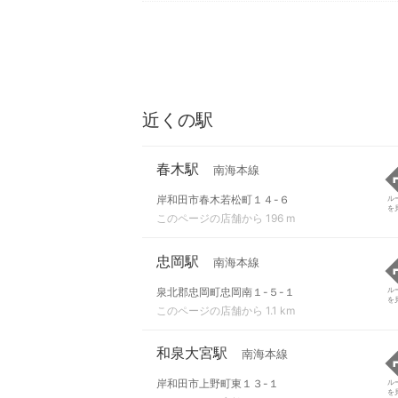
近くの駅
春木駅
南海本線
岸和田市春木若松町１４-６
ル
を
このページの店舗から 196 m
忠岡駅
南海本線
泉北郡忠岡町忠岡南１-５-１
ル
を
このページの店舗から 1.1 km
和泉大宮駅
南海本線
岸和田市上野町東１３-１
ル
を