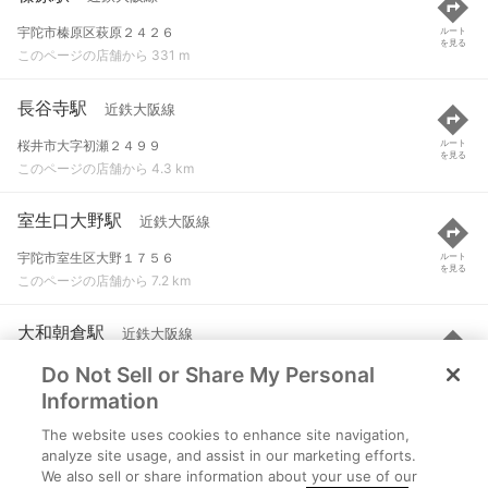
宇陀市榛原区萩原２４２６
ルート
を見る
このページの店舗から 331 m
長谷寺駅
近鉄大阪線
桜井市大字初瀬２４９９
ルート
を見る
このページの店舗から 4.3 km
室生口大野駅
近鉄大阪線
宇陀市室生区大野１７５６
ルート
を見る
このページの店舗から 7.2 km
大和朝倉駅
近鉄大阪線
Do Not Sell or Share My Personal
桜井市大字慈恩寺１０２９
ルート
を見る
このページの店舗から 7.8 km
Information
The website uses cookies to enhance site navigation,
三本松駅
近鉄大阪線
analyze site usage, and assist in our marketing efforts.
We also sell or share information about your use of our
宇陀市室生区三本松２９３７
ルート