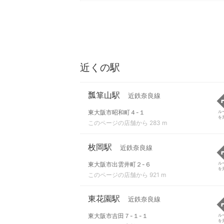
近くの駅
瓢箪山駅
近鉄奈良線
東大阪市昭和町４-１
ル
を
このページの店舗から 283 m
枚岡駅
近鉄奈良線
東大阪市出雲井町２-６
ル
を
このページの店舗から 921 m
東花園駅
近鉄奈良線
東大阪市吉田７-１-１
ル
を