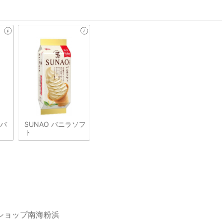
&バ
SUNAO バニラソフ
ト
3ショップ南海粉浜