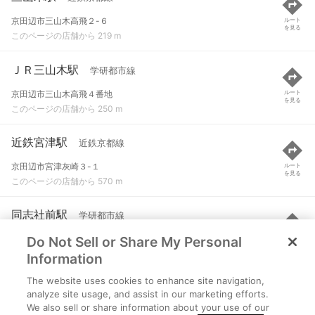
京田辺市三山木高飛２-６
ルート
を見る
このページの店舗から 219 m
ＪＲ三山木駅
学研都市線
京田辺市三山木高飛４番地
ルート
を見る
このページの店舗から 250 m
近鉄宮津駅
近鉄京都線
京田辺市宮津灰崎３-１
ルート
を見る
このページの店舗から 570 m
同志社前駅
学研都市線
Do Not Sell or Share My Personal
京田辺市三山木
ルート
を見る
このページの店舗から 1.2 km
Information
The website uses cookies to enhance site navigation,
興戸駅
近鉄京都線
analyze site usage, and assist in our marketing efforts.
We also sell or share information about your use of our
京田辺市興戸北落延６-１
ルート