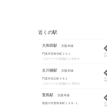
近くの駅
大和田駅
京阪本線
門真市常称寺町２０１
ル
を
このページの店舗から 829 m
古川橋駅
京阪本線
門真市末広町４８２
ル
を
このページの店舗から 936 m
萱島駅
京阪本線
寝屋川市萱島本町１９８-１
ル
を