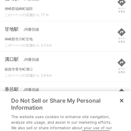
神崎郡福崎町福田
ルート
を見る
このページの店舗から 77 m
甘地駅
JR播但線
神崎郡市川町甘地
ルート
を見る
このページの店舗から 3.2 km
溝口駅
JR播但線
姫路市香寺町溝口
ルート
を見る
このページの店舗から 3.6 km
香呂駅
JR播但線
Do Not Sell or Share My Personal
姫路市香寺町中屋
ルート
を見る
このページの店舗から 5.6 km
Information
The website uses cookies to enhance site navigation,
鶴居駅
JR播但線
analyze site usage, and assist in our marketing efforts.
We also sell or share information about your use of our
神崎郡市川町鶴居
ルート