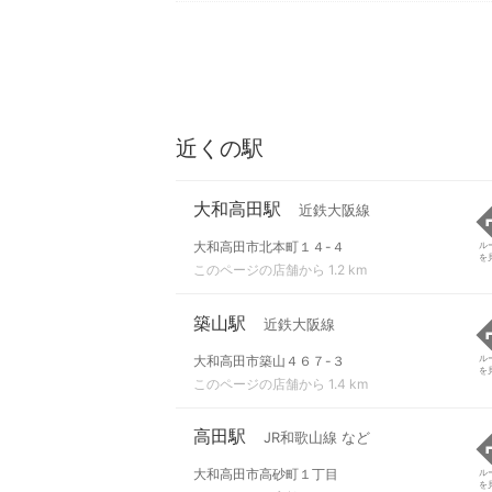
近くの駅
大和高田駅
近鉄大阪線
大和高田市北本町１４-４
ル
を
このページの店舗から 1.2 km
築山駅
近鉄大阪線
大和高田市築山４６７-３
ル
を
このページの店舗から 1.4 km
高田駅
JR和歌山線 など
大和高田市高砂町１丁目
ル
を