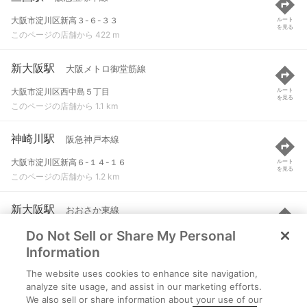
大阪市淀川区新高３-６-３３
ルート
を見る
このページの店舗から 422 m
新大阪駅
大阪メトロ御堂筋線
大阪市淀川区西中島５丁目
ルート
を見る
このページの店舗から 1.1 km
神崎川駅
阪急神戸本線
大阪市淀川区新高６-１４-１６
ルート
を見る
このページの店舗から 1.2 km
新大阪駅
おおさか東線
Do Not Sell or Share My Personal
大阪市淀川区西中島五丁目16-1
ルート
を見る
このページの店舗から 1.3 km
Information
The website uses cookies to enhance site navigation,
東三国駅
大阪メトロ御堂筋線
analyze site usage, and assist in our marketing efforts.
We also sell or share information about your use of our
大阪市淀川区東三国１-３３-６
ルート