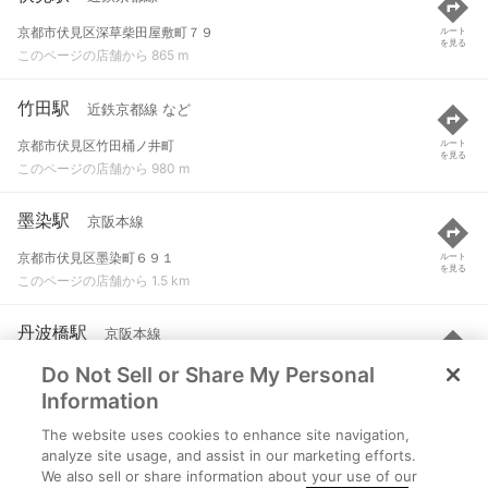
京都市伏見区深草柴田屋敷町７９
ルート
を見る
このページの店舗から 865 m
竹田駅
近鉄京都線 など
京都市伏見区竹田桶ノ井町
ルート
を見る
このページの店舗から 980 m
墨染駅
京阪本線
京都市伏見区墨染町６９１
ルート
を見る
このページの店舗から 1.5 km
丹波橋駅
京阪本線
Do Not Sell or Share My Personal
京都市伏見区桃山筒井伊賀西町
ルート
を見る
このページの店舗から 1.6 km
Information
The website uses cookies to enhance site navigation,
くいな橋駅
京都市営地下鉄烏丸線
analyze site usage, and assist in our marketing efforts.
We also sell or share information about your use of our
京都市伏見区竹田中島町
ルート