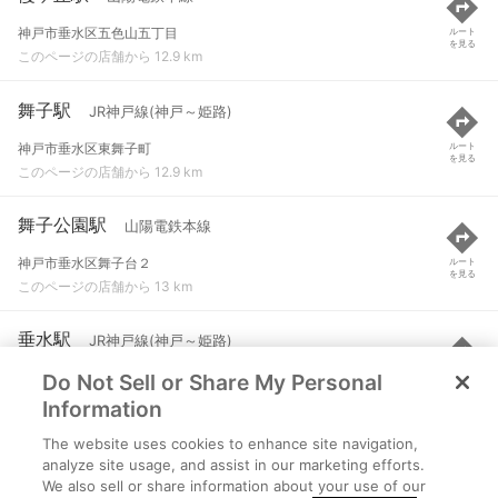
神戸市垂水区五色山五丁目
ルート
を見る
このページの店舗から 12.9 km
舞子駅
JR神戸線(神戸～姫路)
神戸市垂水区東舞子町
ルート
を見る
このページの店舗から 12.9 km
舞子公園駅
山陽電鉄本線
神戸市垂水区舞子台２
ルート
を見る
このページの店舗から 13 km
垂水駅
JR神戸線(神戸～姫路)
Do Not Sell or Share My Personal
神戸市垂水区神田町
ルート
を見る
このページの店舗から 13.2 km
Information
The website uses cookies to enhance site navigation,
山陽垂水駅
山陽電鉄本線
analyze site usage, and assist in our marketing efforts.
We also sell or share information about your use of our
神戸市垂水区神田町１-３７
ルート