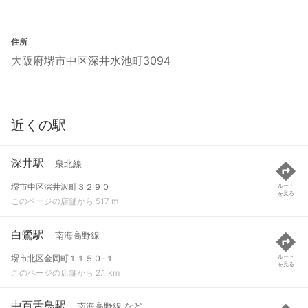
住所
大阪府堺市中区深井水池町3094
近くの駅
深井駅
泉北線
堺市中区深井沢町３２９０
ルート
を見る
このページの店舗から 517 m
白鷺駅
南海高野線
堺市北区金岡町１１５０-１
ルート
を見る
このページの店舗から 2.1 km
中百舌鳥駅
南海高野線 など