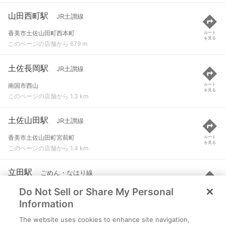
山田西町駅
JR土讃線
香美市土佐山田町西本町
ルート
を見る
このページの店舗から 679 m
土佐長岡駅
JR土讃線
南国市西山
ルート
を見る
このページの店舗から 1.3 km
土佐山田駅
JR土讃線
香美市土佐山田町宮前町
ルート
を見る
このページの店舗から 1.4 km
立田駅
ごめん・なはり線
Do Not Sell or Share My Personal
南国市立田字神木内６０３-２
ルート
を見る
このページの店舗から 3.2 km
Information
The website uses cookies to enhance site navigation,
後免駅
JR土讃線 など