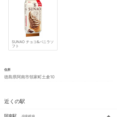
SUNAO チョコ&バニラソ
フト
住所
徳島県阿南市領家町土倉10
近くの駅
阿南駅
JR牟岐線