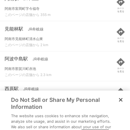
阿南市富岡町字今福寺
ルート
を見る
このページの店舗から 355 m
見能林駅
JR牟岐線
阿南市見能林町清水山東
ルート
を見る
このページの店舗から 2 km
阿波中島駅
JR牟岐線
阿南市那賀川町赤池
ルート
を見る
このページの店舗から 2.3 km
西原駅
JR牟岐線
Do Not Sell or Share My Personal
阿南市那賀川町大京原
ルート
を見る
このページの店舗から 3.6 km
Information
The website uses cookies to enhance site navigation,
阿波橘駅
JR牟岐線
analyze site usage, and assist in our marketing efforts.
We also sell or share information about your use of our
阿南市津乃峰町東分
ルート