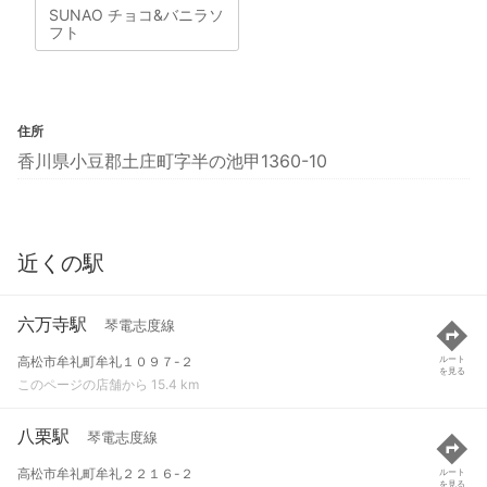
SUNAO チョコ&バニラソ
フト
住所
香川県小豆郡土庄町字半の池甲1360-10
近くの駅
六万寺駅
琴電志度線
高松市牟礼町牟礼１０９７-２
ルート
を見る
このページの店舗から 15.4 km
八栗駅
琴電志度線
高松市牟礼町牟礼２２１６-２
ルート
を見る