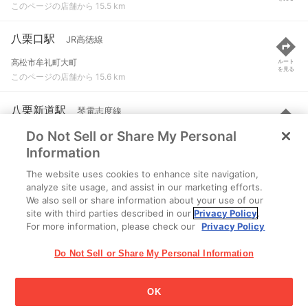
このページの店舗から 15.5 km
八栗口駅
JR高徳線
高松市牟礼町大町
ルート
を見る
このページの店舗から 15.6 km
八栗新道駅
琴電志度線
Do Not Sell or Share My Personal
高松市牟礼町大町１３８９-７
ルート
を見る
このページの店舗から 15.8 km
Information
The website uses cookies to enhance site navigation,
塩屋駅
琴電志度線
analyze site usage, and assist in our marketing efforts.
We also sell or share information about your use of our
高松市牟礼町大町１５０２-５
ルート
を見る
site with third parties described in our
Privacy Policy
.
このページの店舗から 15.8 km
For more information, please check our
Privacy Policy
Do Not Sell or Share My Personal Information
OK
江崎グリコ株式会社 Copyright © 2025 Ezaki Glico Co., Ltd.
Cookie 設定