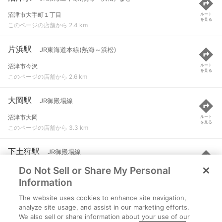
沼津市大手町１丁目
ルート
を見る
このページの店舗から 2.4 km
片浜駅
JR東海道本線(熱海～浜松)
沼津市今沢
ルート
を見る
このページの店舗から 2.6 km
大岡駅
JR御殿場線
沼津市大岡
ルート
を見る
このページの店舗から 3.3 km
下土狩駅
JR御殿場線
Do Not Sell or Share My Personal
駿東郡長泉町下土狩
ルート
を見る
このページの店舗から 4.4 km
Information
The website uses cookies to enhance site navigation,
原駅
JR東海道本線(熱海～浜松)
analyze site usage, and assist in our marketing efforts.
We also sell or share information about your use of our
沼津市原
ルート