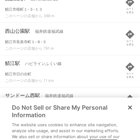
鯖江市桜町１-３-１３
ルート
を見る
このページの店舗から 388 m
西山公園駅
福井鉄道福武線
鯖江市長泉寺町１-８-３
ルート
を見る
このページの店舗から 791 m
鯖江駅
ハピラインふくい線
鯖江市日の出町
ルート
を見る
このページの店舗から 1.1 km
サンドーム西駅
福井鉄道福武線
Do Not Sell or Share My Personal
福井県鯖江市舟津町
ルート
を見る
このページの店舗から 1.3 km
Information
The website uses cookies to enhance site navigation,
水落駅
福井鉄道福武線
analyze site usage, and assist in our marketing efforts.
We also sell or share information about your use of our
鯖江市水落町２-１０-２２
ルート