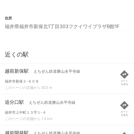
住所
福井県福井市新保北1丁目303フクイワイプラザB館1F
近くの駅
越前新保駅
えちぜん鉄道勝山永平寺線
福井市新保２-６０８
ルート
を見る
このページの店舗から 823 m
追分口駅
えちぜん鉄道勝山永平寺線
福井市上中町１３字１-４
ルート
を見る
このページの店舗から 1.3 km
越前開発駅
えちぜん鉄道勝山永平寺線