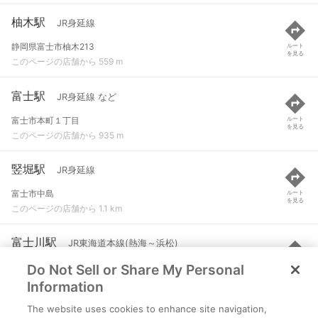
柚木駅
JR身延線
静岡県富士市柚木213
ルート
を見る
このページの店舗から 559 m
富士駅
JR身延線 など
富士市本町１丁目
ルート
を見る
このページの店舗から 935 m
竪堀駅
JR身延線
富士市中島
ルート
を見る
このページの店舗から 1.1 km
富士川駅
JR東海道本線(熱海～浜松)
Do Not Sell or Share My Personal
静岡県富士市中之郷1228-4
ルート
を見る
このページの店舗から 3.1 km
Information
The website uses cookies to enhance site navigation,
入山瀬駅
JR身延線