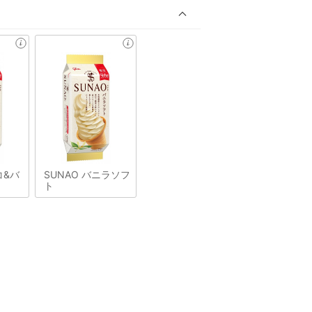
コ&バ
SUNAO バニラソフ
ト