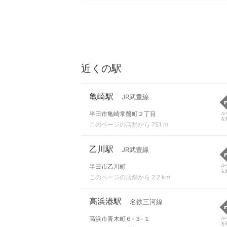
近くの駅
亀崎駅
JR武豊線
半田市亀崎常盤町２丁目
ル
を
このページの店舗から 751 m
乙川駅
JR武豊線
半田市乙川町
ル
を
このページの店舗から 2.2 km
高浜港駅
名鉄三河線
高浜市青木町６-３-１
ル
を