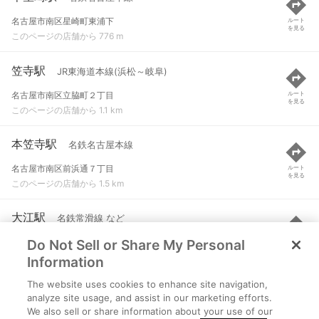
名古屋市南区星崎町東浦下
ルート
を見る
このページの店舗から 776 m
笠寺駅
JR東海道本線(浜松～岐阜)
名古屋市南区立脇町２丁目
ルート
を見る
このページの店舗から 1.1 km
本笠寺駅
名鉄名古屋本線
名古屋市南区前浜通７丁目
ルート
を見る
このページの店舗から 1.5 km
大江駅
名鉄常滑線 など
Do Not Sell or Share My Personal
名古屋市南区加福本通２-８-１
ルート
を見る
このページの店舗から 1.7 km
Information
The website uses cookies to enhance site navigation,
大同町駅
名鉄常滑線
analyze site usage, and assist in our marketing efforts.
We also sell or share information about your use of our
名古屋市南区大同町３-１
ルート