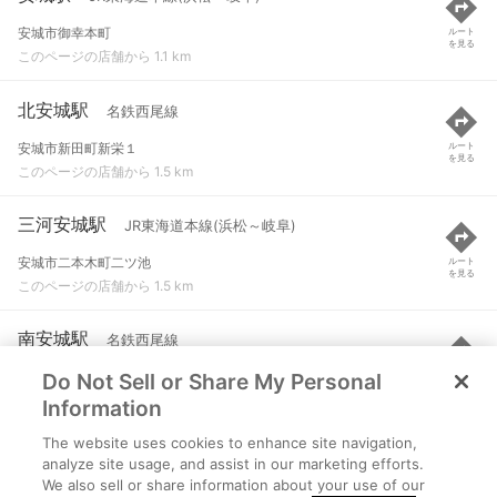
安城市御幸本町
ルート
を見る
このページの店舗から 1.1 km
北安城駅
名鉄西尾線
安城市新田町新栄１
ルート
を見る
このページの店舗から 1.5 km
三河安城駅
JR東海道本線(浜松～岐阜)
安城市二本木町二ツ池
ルート
を見る
このページの店舗から 1.5 km
南安城駅
名鉄西尾線
Do Not Sell or Share My Personal
安城市的場４１-２
ルート
を見る
このページの店舗から 1.9 km
Information
The website uses cookies to enhance site navigation,
新安城駅
名鉄名古屋本線 など
analyze site usage, and assist in our marketing efforts.
We also sell or share information about your use of our
安城市東栄町１丁目
ルート