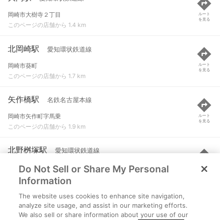
岡崎市大樹寺２丁目
ルート
を見る
このページの店舗から 1.4 km
北岡崎駅
愛知環状鉄道線
岡崎市葵町
ルート
を見る
このページの店舗から 1.7 km
矢作橋駅
名鉄名古屋本線
岡崎市矢作町字馬乗
ルート
を見る
このページの店舗から 1.9 km
北野桝塚駅
愛知環状鉄道線
Do Not Sell or Share My Personal
岡崎市北野町字二番訳
ルート
を見る
このページの店舗から 2 km
Information
The website uses cookies to enhance site navigation,
宇頭駅
名鉄名古屋本線
analyze site usage, and assist in our marketing efforts.
We also sell or share information about your use of our
岡崎市宇頭町山ノ神
ルート